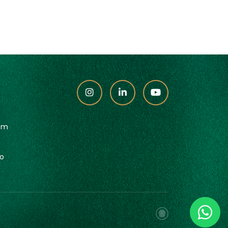
om
ro