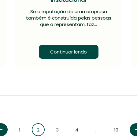
Se a reputação de uma empresa
também é construída pelas pessoas
que a representam, faz…
Continuar lendo
1
2
3
4
…
19